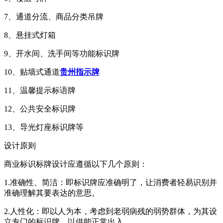
7
、通道分流、商品分类吊牌
8
、悬挂式灯箱
9
、开水间、洗手间等功能标识牌
10
、贴墙式通道
贵州指示牌
11
、温馨提示标语牌
12
、公共安全标识牌
13
、导光灯座标识牌等
设计原则
商业标识标牌设计应遵循以下几个原则：
1.
准确性、简洁：即标识牌应准确明了，让消费者轻易识别并
准确理解其要表达的意思。
2.
人性化：即以人为本，考虑到老弱病残的弱势群体，为其设
立专门的标识牌，以供能正常出入。