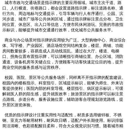
城市市政与交通场景是指示牌的主要应用领域。城市主次干道、路
口、人行横道、街巷路口，都会设置道路指示牌，标注道路名称、通
行方向、周边地标与交通提示，引导车辆与行人有序通行。公园、滨
河步道、城市广场等公共休闲区域，通过指示牌标注景点分布、卫生
间位置、休息区、出入口等信息，方便市民休闲游玩。完善的市政指
示标识，能够提升城市交通通行效率，优化城市公共服务水平。
商业与办公场景对指示牌的应用较为广泛。大型购物中心、商业综合
体、写字楼、产业园区、酒店场馆空间结构复杂，楼层、商铺、功能
房间数量较多，容易造成人员动线混乱。通过在大厅、楼道、电梯
口、拐角位置布置指示牌，可以清晰指引商铺位置、办公区域、消防
通道、设备机房等关键点位，方便顾客与访客快速定位目的地，提升
商业空间的服务质感与运营秩序。
校园、医院、景区等公共服务场所，同样离不开指示牌的配套建设。
校园内的楼栋指示、科室指引、区域提示标识，能够为师生、外来访
客提供便利；医院内部的科室导视、楼层指引、病区提示标识，可缓
解就医人群的陌生感，提升就医效率；旅游景区的指示牌可以标注景
点路线、步道分布、服务设施位置，辅助游客合理规划游览路线，提
升景区游览体验。
优质的指示牌设计注重实用性与适配性，材质多选用镀锌板、不锈
钢、亚克力等耐用材料，耐风吹日晒，适配户外长期使用。标识排版
简洁清晰、色彩搭配醒目柔和，符合大众视觉识别习惯。随着城市精