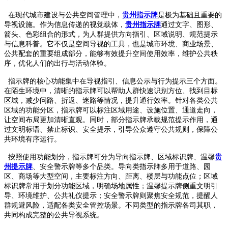
在现代城市建设与公共空间管理中，
贵州指示牌
是极为基础且重要的
导视设施。作为信息传递的视觉载体，
贵州指示牌
通过文字、图形、
箭头、色彩组合的形式，为人群提供方向指引、区域说明、规范提示
与信息科普。它不仅是空间导视的工具，也是城市环境、商业场景、
公共配套的重要组成部分，能够有效提升空间使用效率，维护公共秩
序，优化人们的出行与活动体验。
指示牌的核心功能集中在导视指引、信息公示与行为提示三个方面。
在陌生环境中，清晰的指示牌可以帮助人群快速识别方位、找到目标
区域，减少问路、折返、迷路等情况，提升通行效率。针对各类公共
区域的功能分区，指示牌可以标注区域用途、设施位置、通道走向，
让空间布局更加清晰直观。同时，部分指示牌承载规范提示作用，通
过文明标语、禁止标识、安全提示，引导公众遵守公共规则，保障公
共环境有序运行。
按照使用功能划分，指示牌可分为导向指示牌、区域标识牌、温馨
贵
州提示牌
、安全警示牌等多个品类。导向类指示牌多用于道路、园
区、商场等大型空间，主要标注方向、距离、楼层与功能点位；区域
标识牌常用于划分功能区域，明确场地属性；温馨提示牌侧重文明引
导、环境维护、公共礼仪提示；安全警示牌则聚焦安全规范，提醒人
群规避风险，适配各类安全管控场景。不同类型的指示牌各司其职，
共同构成完整的公共导视系统。